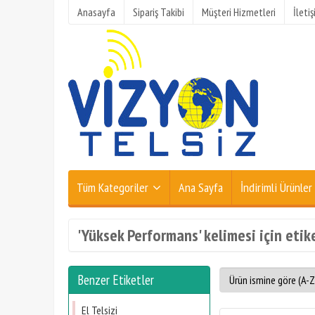
Anasayfa
Sipariş Takibi
Müşteri Hizmetleri
İleti
Tüm Kategoriler
Ana Sayfa
İndirimli Ürünler
'Yüksek Performans' kelimesi için etik
Benzer Etiketler
El Telsizi