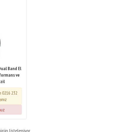
ual Band El
rformans ve
zil
in 0216 232
yınız
nuz
ürün listeleniyor.