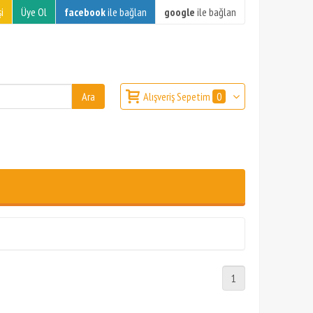
i
Üye Ol
facebook
ile bağlan
google
ile bağlan
Alışveriş Sepetim
0
1