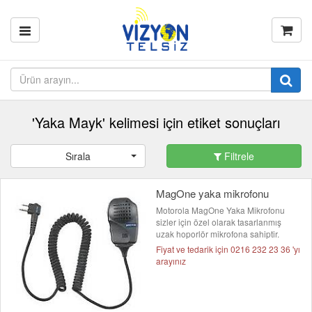
'Yaka Mayk' kelimesi için etiket sonuçları
Sırala
Filtrele
MagOne yaka mikrofonu
Motorola MagOne Yaka Mikrofonu
sizler için özel olarak tasarlanmış
uzak hoporlör mikrofona sahiptir.
Fiyat ve tedarik için 0216 232 23 36 'yı
arayınız