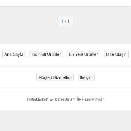
1
/ 1
Ana Sayfa
İndirimli Ürünler
En Yeni Ürünler
Bize Ulaşın
Müşteri Hizmetleri
İletişim
®
PlatinMarket
E-Ticaret Sistemi
İle Hazırlanmıştır.