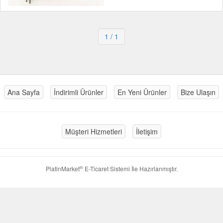
1
/ 1
Ana Sayfa
İndirimli Ürünler
En Yeni Ürünler
Bize Ulaşın
Müşteri Hizmetleri
İletişim
®
PlatinMarket
E-Ticaret Sistemi
İle Hazırlanmıştır.