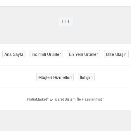
1
/ 1
Ana Sayfa
İndirimli Ürünler
En Yeni Ürünler
Bize Ulaşın
Müşteri Hizmetleri
İletişim
®
PlatinMarket
E-Ticaret Sistemi
İle Hazırlanmıştır.