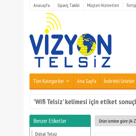
Anasayfa
Sipariş Takibi
Müşteri Hizmetleri
İleti
Tüm Kategoriler
Ana Sayfa
İndirimli Ürünler
'Wifi Telsiz' kelimesi için etiket sonuçl
Benzer Etiketler
Dijital Telsiz