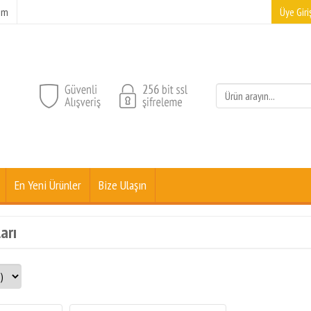
şim
Üye Giriş
En Yeni Ürünler
Bize Ulaşın
arı