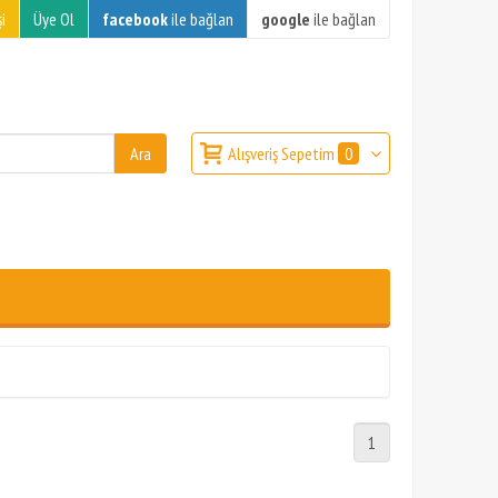
i
Üye Ol
facebook
ile bağlan
google
ile bağlan
Alışveriş Sepetim
0
1