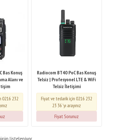
C Bas Konuş
Radiocom BT40 PoC Bas Konuş
ama Alanı ve
Telsiz | Profesyonel LTE & WiFi
etişim
Telsiz İletişimi
in 0216 232
Fiyat ve tedarik için 0216 232
yınız
23 36 'yı arayınız
nuz
Fiyat Sorunuz
ürün listeleniyor.