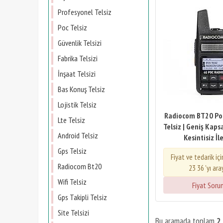
Profesyonel Telsiz
Poc Telsiz
Güvenlik Telsizi
Fabrika Telsizi
İnşaat Telsizi
Bas Konuş Telsiz
Lojistik Telsiz
Radiocom BT20 Po
Lte Telsiz
Telsiz | Geniş Kaps
Android Telsiz
Kesintisiz İl
Gps Telsiz
Fiyat ve tedarik iç
Radiocom Bt20
23 36 'yı ara
Wifi Telsiz
Fiyat Soru
Gps Takipli Telsiz
Site Telsizi
Bu aramada toplam
2