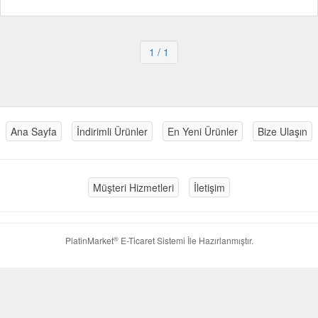
1
/ 1
Ana Sayfa
İndirimli Ürünler
En Yeni Ürünler
Bize Ulaşın
Müşteri Hizmetleri
İletişim
®
PlatinMarket
E-Ticaret Sistemi
İle Hazırlanmıştır.