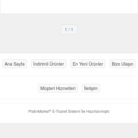
1
/ 1
Ana Sayfa
İndirimli Ürünler
En Yeni Ürünler
Bize Ulaşın
Müşteri Hizmetleri
İletişim
®
PlatinMarket
E-Ticaret Sistemi
İle Hazırlanmıştır.