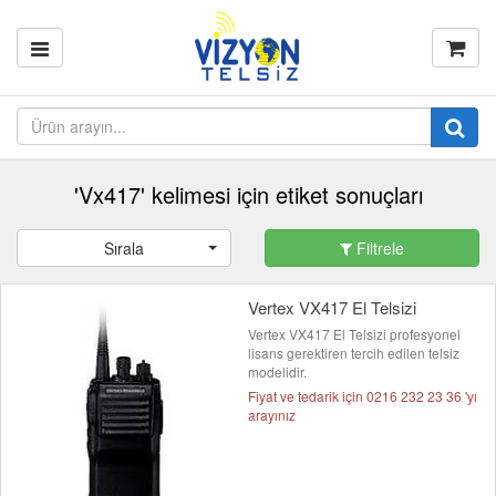
'Vx417' kelimesi için etiket sonuçları
Sırala
Filtrele
Vertex VX417 El Telsizi
Vertex VX417 El Telsizi profesyonel
lisans gerektiren tercih edilen telsiz
modelidir.
Fiyat ve tedarik için 0216 232 23 36 'yı
arayınız