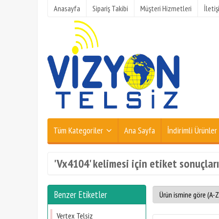
Anasayfa
Sipariş Takibi
Müşteri Hizmetleri
İleti
Tüm Kategoriler
Ana Sayfa
İndirimli Ürünler
'Vx4104' kelimesi için etiket sonuçları
Benzer Etiketler
Vertex Telsiz