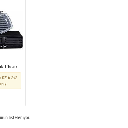
bit Telsiz
in 0216 232
yınız
ürün listeleniyor.