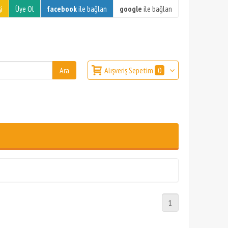
i
Üye Ol
facebook
ile bağlan
google
ile bağlan
Alışveriş Sepetim
0
1