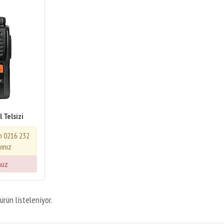
 Telsizi
in 0216 232
yınız
nuz
ürün listeleniyor.