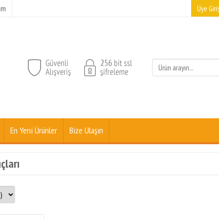
şim
Üye Giriş
En Yeni Ürünler
Bize Ulaşın
çları