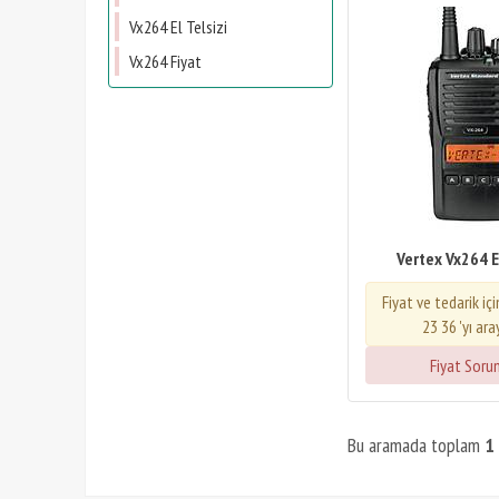
Vx264 El Telsizi
Vx264 Fiyat
Vertex Vx264 El
Fiyat ve tedarik iç
23 36 'yı ara
Fiyat Soru
Bu aramada toplam
1