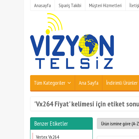
Anasayfa
Sipariş Takibi
Müşteri Hizmetleri
İleti
Tüm Kategoriler
Ana Sayfa
İndirimli Ürünler
'Vx264 Fiyat' kelimesi için etiket sonu
Benzer Etiketler
Vertex Vx264