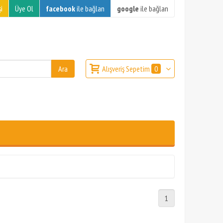
i
Üye Ol
facebook
ile bağlan
google
ile bağlan
Alışveriş Sepetim
0
1