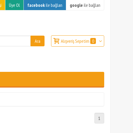
i
Üye Ol
facebook
ile bağlan
google
ile bağlan
Alışveriş Sepetim
0
1