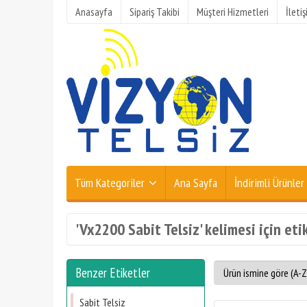
Anasayfa
Sipariş Takibi
Müşteri Hizmetleri
İleti
Tüm Kategoriler
Ana Sayfa
İndirimli Ürünler
'Vx2200 Sabit Telsiz' kelimesi için eti
Benzer Etiketler
Sabit Telsiz