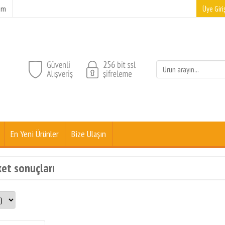
şim
Üye Giriş
En Yeni Ürünler
Bize Ulaşın
ket sonuçları