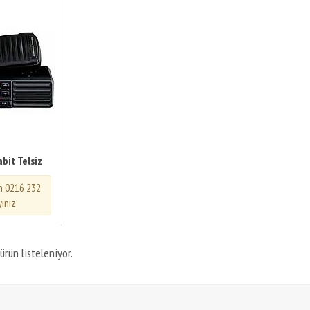
bit Telsiz
in 0216 232
yınız
ürün listeleniyor.