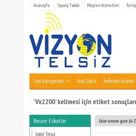
Anasayfa
Sipariş Takibi
Müşteri Hizmetleri
İleti
Tüm Kategoriler
Ana Sayfa
İndirimli Ürünler
'Vx2200' kelimesi için etiket sonuçları
Benzer Etiketler
Sabit Telsiz