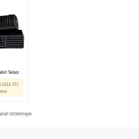
bit Telsiz
in 0216 232
yınız
ürün listeleniyor.