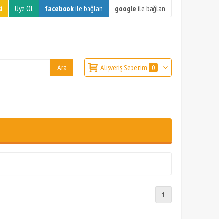
i
Üye Ol
facebook
ile bağlan
google
ile bağlan
Alışveriş Sepetim
0
1