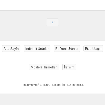
1
/ 1
Ana Sayfa
İndirimli Ürünler
En Yeni Ürünler
Bize Ulaşın
Müşteri Hizmetleri
İletişim
®
PlatinMarket
E-Ticaret Sistemi
İle Hazırlanmıştır.