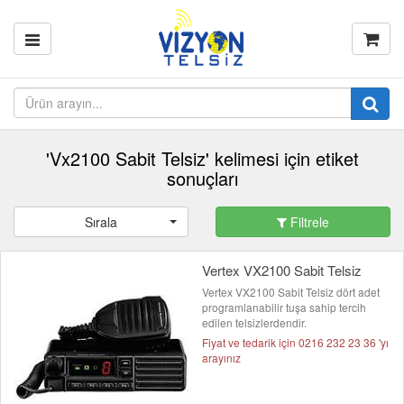
'Vx2100 Sabit Telsiz' kelimesi için etiket
sonuçları
Sırala
Filtrele
Vertex VX2100 Sabit Telsiz
Vertex VX2100 Sabit Telsiz dört adet
programlanabilir tuşa sahip tercih
edilen telsizlerdendir.
Fiyat ve tedarik için 0216 232 23 36 'yı
arayınız