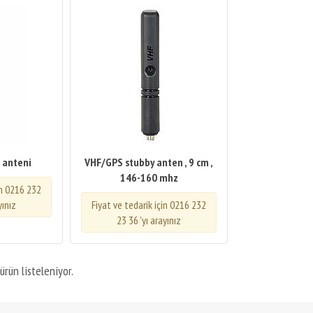
 anteni
VHF/GPS stubby anten , 9 cm ,
146-160 mhz
in 0216 232
yınız
Fiyat ve tedarik için 0216 232
23 36 'yı arayınız
ürün listeleniyor.