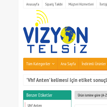
Anasayfa
Sipariş Takibi
Müşteri Hizmetleri
İleti
Tüm Kategoriler
Ana Sayfa
İndirimli Ürünler
'Vhf Anten' kelimesi için etiket sonuçl
Benzer Etiketler
Uhf Anten