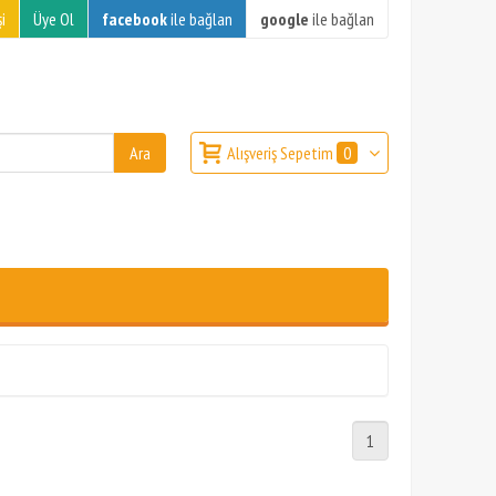
i
Üye Ol
facebook
ile bağlan
google
ile bağlan
Alışveriş Sepetim
0
1