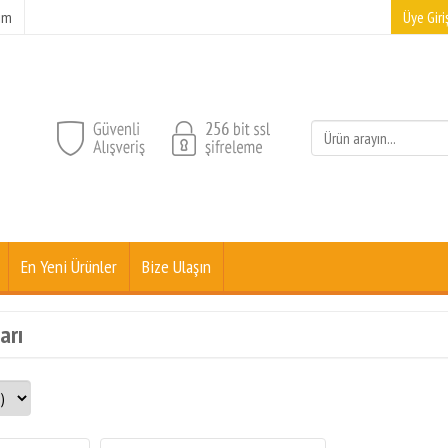
şim
Üye Giriş
En Yeni Ürünler
Bize Ulaşın
arı