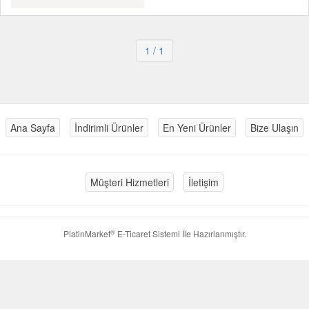
1
/ 1
Ana Sayfa
İndirimli Ürünler
En Yeni Ürünler
Bize Ulaşın
Müşteri Hizmetleri
İletişim
®
PlatinMarket
E-Ticaret Sistemi
İle Hazırlanmıştır.