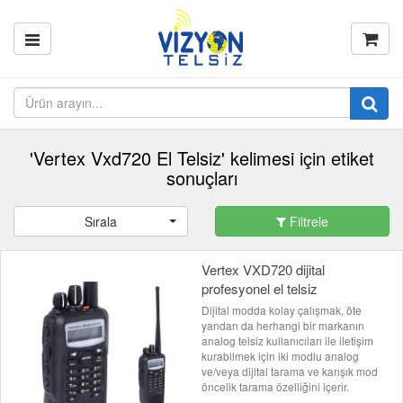
'Vertex Vxd720 El Telsiz' kelimesi için etiket
sonuçları
Sırala
Filtrele
Vertex VXD720 dijital
profesyonel el telsiz
Dijital modda kolay çalışmak, öte
yandan da herhangi bir markanın
analog telsiz kullanıcıları ile iletişim
kurabilmek için iki modlu analog
ve/veya dijital tarama ve karışık mod
öncelik tarama özelliğini içerir.