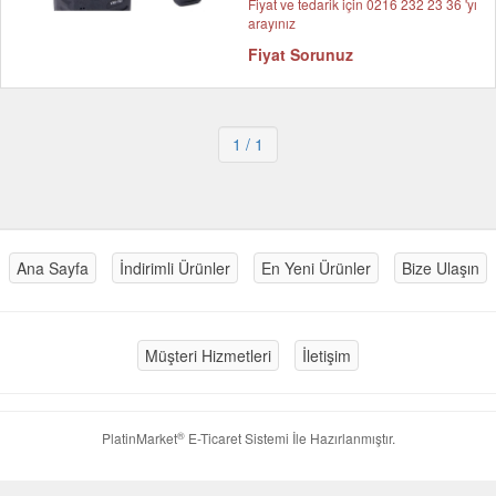
Fiyat ve tedarik için 0216 232 23 36 'yı
arayınız
Fiyat Sorunuz
1
/ 1
Ana Sayfa
İndirimli Ürünler
En Yeni Ürünler
Bize Ulaşın
Müşteri Hizmetleri
İletişim
®
PlatinMarket
E-Ticaret Sistemi
İle Hazırlanmıştır.