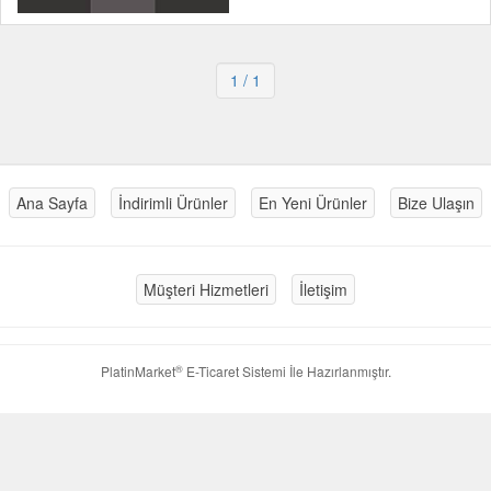
1
/ 1
Ana Sayfa
İndirimli Ürünler
En Yeni Ürünler
Bize Ulaşın
Müşteri Hizmetleri
İletişim
®
PlatinMarket
E-Ticaret Sistemi
İle Hazırlanmıştır.