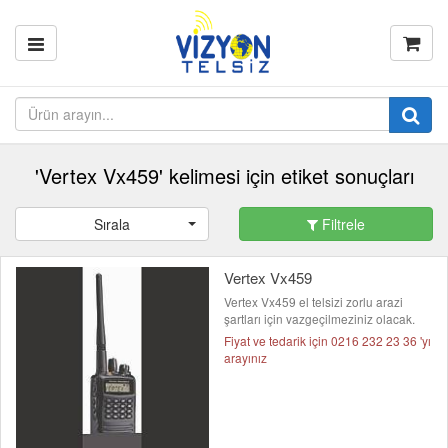
'Vertex Vx459' kelimesi için etiket sonuçları
Sırala
Filtrele
Vertex Vx459
Vertex Vx459 el telsizi zorlu arazi
şartları için vazgeçilmeziniz olacak.
Fiyat ve tedarik için 0216 232 23 36 'yı
arayınız