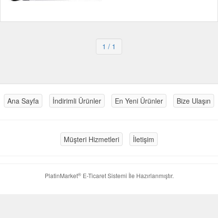
1
/ 1
Ana Sayfa
İndirimli Ürünler
En Yeni Ürünler
Bize Ulaşın
Müşteri Hizmetleri
İletişim
®
PlatinMarket
E-Ticaret Sistemi
İle Hazırlanmıştır.