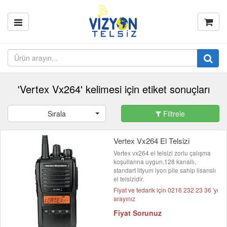
'Vertex Vx264' kelimesi için etiket sonuçları
Sırala
Filtrele
Vertex Vx264 El Telsizi
Vertex vx264 el telsizi zorlu çalışma
koşullarına uygun,128 kanallı,
standart lityum iyon pile sahip lisanslı
el telsizidir.
Fiyat ve tedarik için 0216 232 23 36 'yı
arayınız
Fiyat Sorunuz