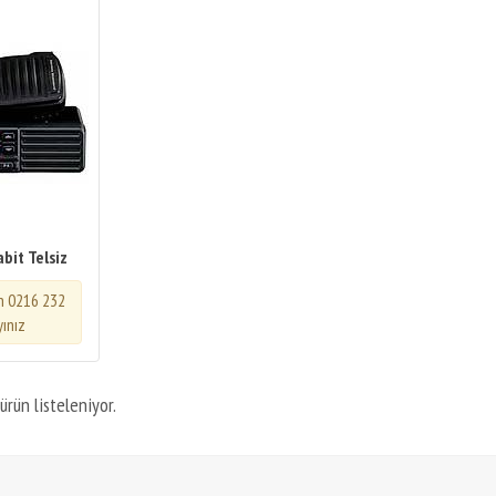
bit Telsiz
in 0216 232
yınız
ürün listeleniyor.