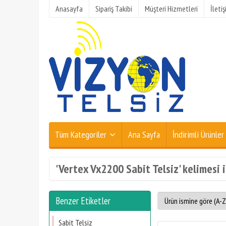
Anasayfa
Sipariş Takibi
Müşteri Hizmetleri
İleti
Tüm Kategoriler
Ana Sayfa
İndirimli Ürünler
'Vertex Vx2200 Sabit Telsiz' kelimesi i
Benzer Etiketler
Sabit Telsiz