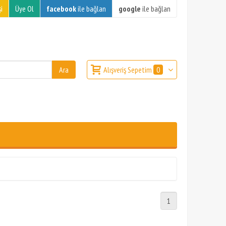
i
Üye Ol
facebook
ile bağlan
google
ile bağlan
Alışveriş Sepetim
0
1