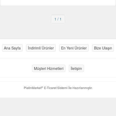
1
/ 1
Ana Sayfa
İndirimli Ürünler
En Yeni Ürünler
Bize Ulaşın
Müşteri Hizmetleri
İletişim
®
PlatinMarket
E-Ticaret Sistemi
İle Hazırlanmıştır.