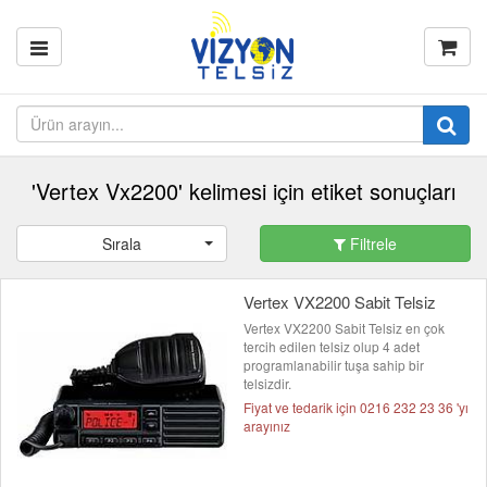
'Vertex Vx2200' kelimesi için etiket sonuçları
Sırala
Filtrele
Vertex VX2200 Sabit Telsiz
Vertex VX2200 Sabit Telsiz en çok
tercih edilen telsiz olup 4 adet
programlanabilir tuşa sahip bir
telsizdir.
Fiyat ve tedarik için 0216 232 23 36 'yı
arayınız