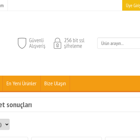
şim
Üye Giriş
En Yeni Ürünler
Bize Ulaşın
ket sonuçları