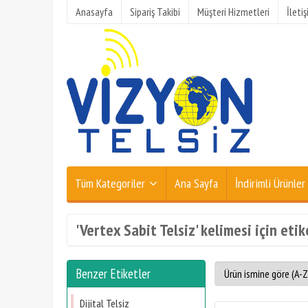
Anasayfa
Sipariş Takibi
Müşteri Hizmetleri
İleti
Tüm Kategoriler
Ana Sayfa
İndirimli Ürünler
'Vertex Sabit Telsiz' kelimesi için eti
Benzer Etiketler
Dijital Telsiz