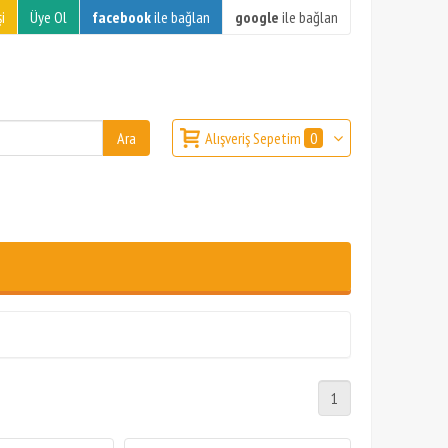
i
Üye Ol
facebook
ile bağlan
google
ile bağlan
Alışveriş Sepetim
0
1