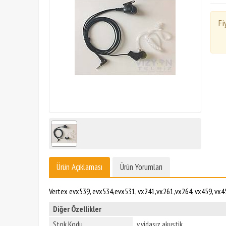
Fi
Ürün Açıklaması
Ürün Yorumları
Vertex evx539, evx534,evx531, vx241,vx261,vx264, vx459, vx45
Diğer Özellikler
Stok Kodu
v.vidasız akustik