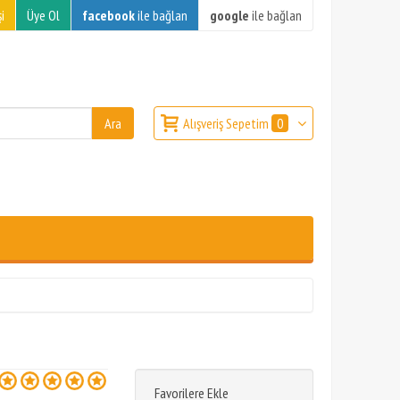
i
Üye Ol
facebook
ile bağlan
google
ile bağlan
Alışveriş Sepetim
0
Favorilere Ekle