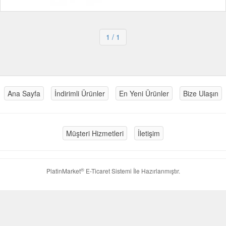
1
/ 1
Ana Sayfa
İndirimli Ürünler
En Yeni Ürünler
Bize Ulaşın
Müşteri Hizmetleri
İletişim
®
PlatinMarket
E-Ticaret Sistemi
İle Hazırlanmıştır.