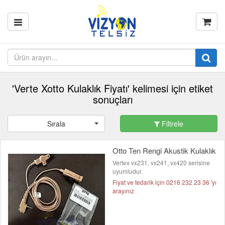
'Verte Xotto Kulaklık Fiyatı' kelimesi için etiket
sonuçları
Sırala
Filtrele
Otto Ten Rengi Akustik Kulaklık
Vertex vx231, vx241, vx420 serisine
uyumludur.
Fiyat ve tedarik için 0216 232 23 36 'yı
arayınız