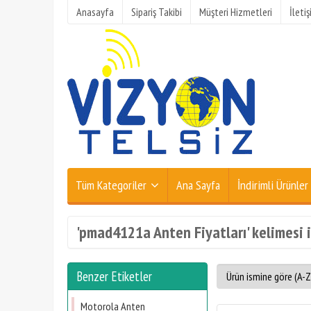
Anasayfa
Sipariş Takibi
Müşteri Hizmetleri
İleti
Tüm Kategoriler
Ana Sayfa
İndirimli Ürünler
'​pmad4121a Anten Fiyatları' kelimesi i
Benzer Etiketler
Motorola Anten