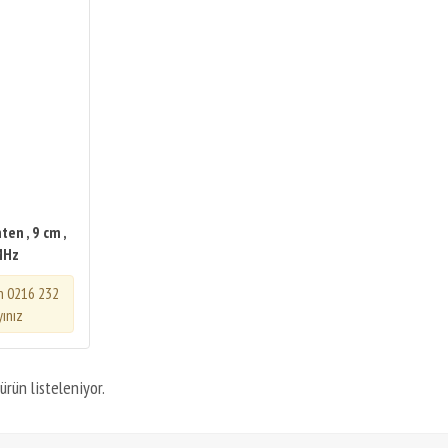
en , 9 cm ,
MHz
in 0216 232
yınız
ürün listeleniyor.