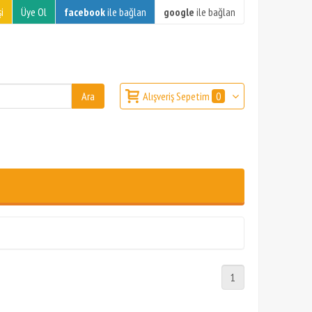
i
Üye Ol
facebook
ile bağlan
google
ile bağlan
Alışveriş Sepetim
0
1