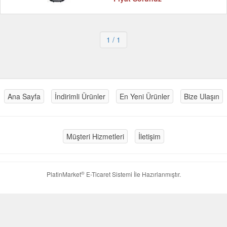
1
/ 1
Ana Sayfa
İndirimli Ürünler
En Yeni Ürünler
Bize Ulaşın
Müşteri Hizmetleri
İletişim
®
PlatinMarket
E-Ticaret Sistemi
İle Hazırlanmıştır.