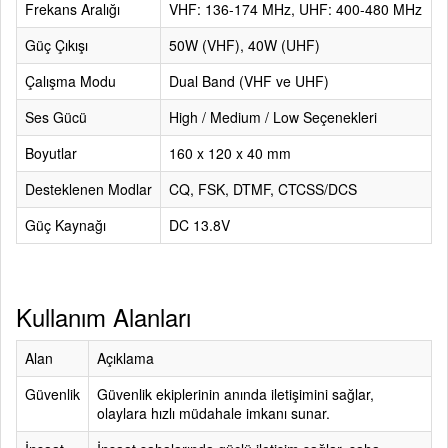
Frekans Aralığı
VHF: 136-174 MHz, UHF: 400-480 MHz
Güç Çıkışı
50W (VHF), 40W (UHF)
Çalışma Modu
Dual Band (VHF ve UHF)
Ses Gücü
High / Medium / Low Seçenekleri
Boyutlar
160 x 120 x 40 mm
Desteklenen Modlar
CQ, FSK, DTMF, CTCSS/DCS
Güç Kaynağı
DC 13.8V
Kullanım Alanları
Alan
Açıklama
Güvenlik
Güvenlik ekiplerinin anında iletişimini sağlar,
olaylara hızlı müdahale imkanı sunar.