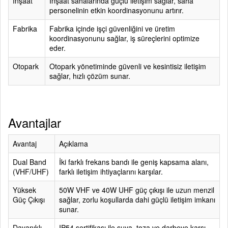
İnşaat
İnşaat sahalarında güçlü iletişim sağlar, saha
personelinin etkin koordinasyonunu artırır.
Fabrika
Fabrika içinde işçi güvenliğini ve üretim
koordinasyonunu sağlar, iş süreçlerini optimize
eder.
Otopark
Otopark yönetiminde güvenli ve kesintisiz iletişim
sağlar, hızlı çözüm sunar.
Avantajlar
Avantaj
Açıklama
Dual Band
İki farklı frekans bandı ile geniş kapsama alanı,
(VHF/UHF)
farklı iletişim ihtiyaçlarını karşılar.
Yüksek
50W VHF ve 40W UHF güç çıkışı ile uzun menzil
Güç Çıkışı
sağlar, zorlu koşullarda dahi güçlü iletişim imkanı
sunar.
Dayanıklı
IP54 sertifikası ile suya, toza ve darbeye karşı