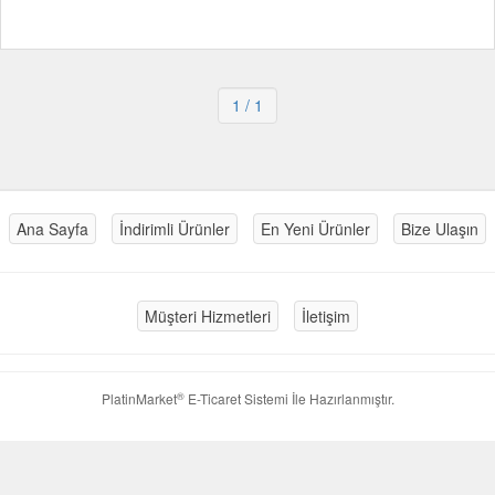
1
/ 1
Ana Sayfa
İndirimli Ürünler
En Yeni Ürünler
Bize Ulaşın
Müşteri Hizmetleri
İletişim
®
PlatinMarket
E-Ticaret Sistemi
İle Hazırlanmıştır.