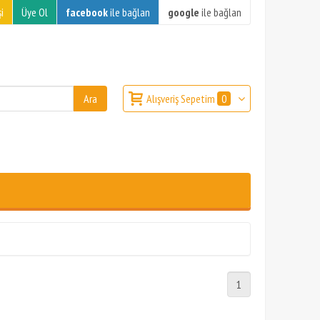
i
Üye Ol
facebook
ile bağlan
google
ile bağlan
Alışveriş Sepetim
0
1