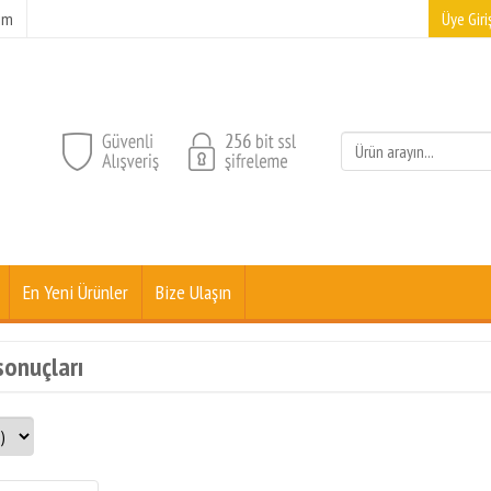
şim
Üye Giriş
En Yeni Ürünler
Bize Ulaşın
sonuçları