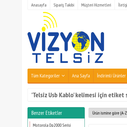
Anasayfa
Sipariş Takibi
Müşteri Hizmetleri
İleti
Tüm Kategoriler
Ana Sayfa
İndirimli Ürünler
'Telsiz Usb Kablo' kelimesi için etiket 
Benzer Etiketler
Motorola Dp2000 Serisi