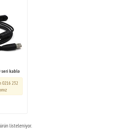
seri kablo
in 0216 232
yınız
ürün listeleniyor.