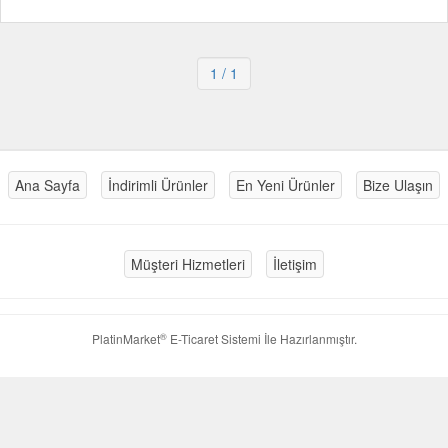
1
/ 1
Ana Sayfa
İndirimli Ürünler
En Yeni Ürünler
Bize Ulaşın
Müşteri Hizmetleri
İletişim
®
PlatinMarket
E-Ticaret Sistemi
İle Hazırlanmıştır.