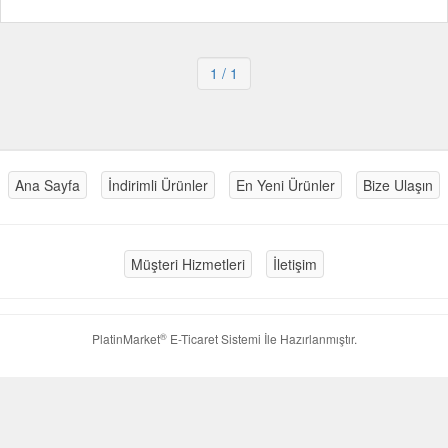
1
/ 1
Ana Sayfa
İndirimli Ürünler
En Yeni Ürünler
Bize Ulaşın
Müşteri Hizmetleri
İletişim
®
PlatinMarket
E-Ticaret Sistemi
İle Hazırlanmıştır.