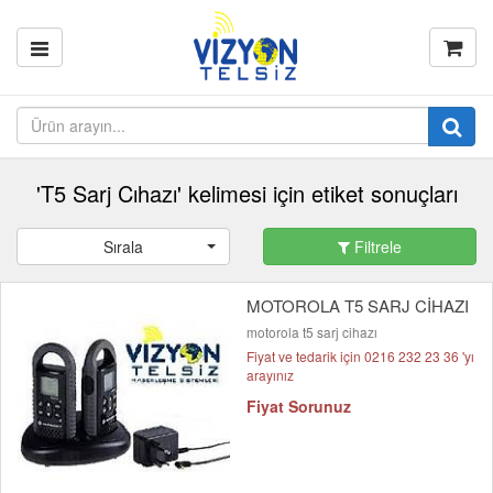
'T5 Sarj Cıhazı' kelimesi için etiket sonuçları
Sırala
Filtrele
MOTOROLA T5 SARJ CİHAZI
motorola t5 sarj cihazı
Fiyat ve tedarik için 0216 232 23 36 'yı
arayınız
Fiyat Sorunuz