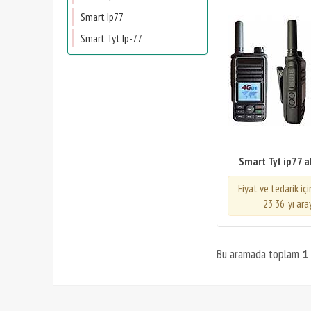
Smart Ip77
Smart Tyt Ip-77
Smart Tyt ip77 ak
Fiyat ve tedarik iç
23 36 'yı ara
Bu aramada toplam
1