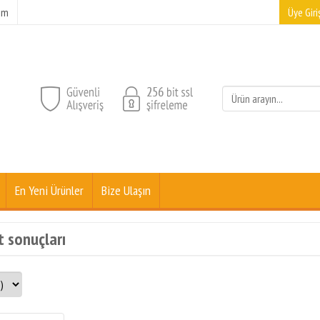
şim
Üye Giriş
En Yeni Ürünler
Bize Ulaşın
t sonuçları