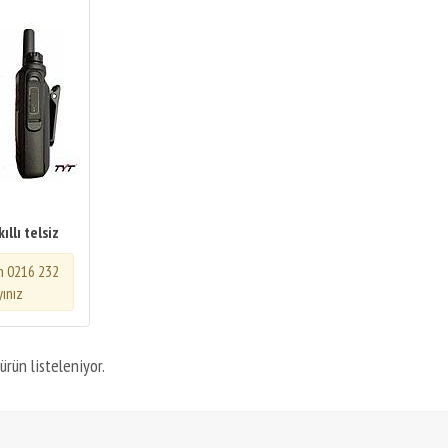
ıllı telsiz
in 0216 232
yınız
ürün listeleniyor.