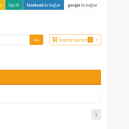
i
Üye Ol
facebook
ile bağlan
google
ile bağlan
Alışveriş Sepetim
0
1