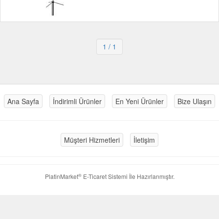
1
/ 1
Ana Sayfa
İndirimli Ürünler
En Yeni Ürünler
Bize Ulaşın
Müşteri Hizmetleri
İletişim
®
PlatinMarket
E-Ticaret Sistemi
İle Hazırlanmıştır.