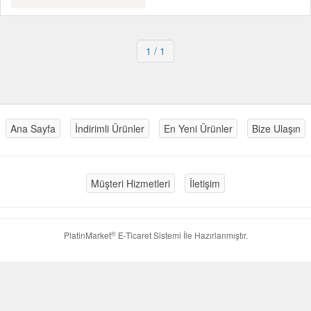
1
/ 1
Ana Sayfa
İndirimli Ürünler
En Yeni Ürünler
Bize Ulaşın
Müşteri Hizmetleri
İletişim
®
PlatinMarket
E-Ticaret Sistemi
İle Hazırlanmıştır.