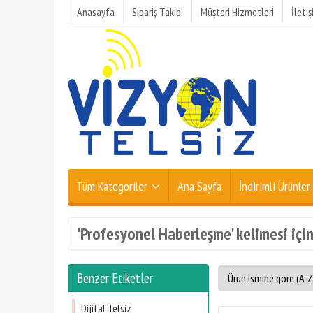
Anasayfa
Sipariş Takibi
Müşteri Hizmetleri
İleti
Tüm Kategoriler
Ana Sayfa
İndirimli Ürünler
'Profesyonel Haberleşme' kelimesi için
Benzer Etiketler
Dijital Telsiz