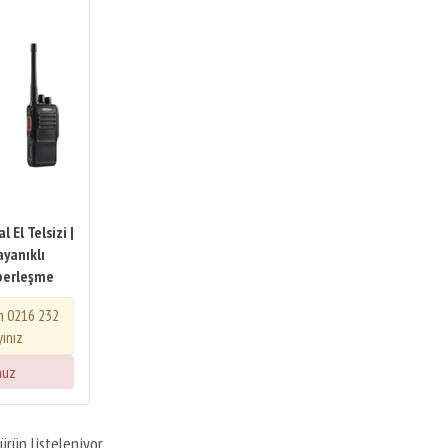
 El Telsizi |
yanıklı
berleşme
in 0216 232
yınız
nuz
ürün listeleniyor.