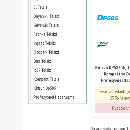
El Telsizi
Dayanıklı Telsiz
Güvenlik Telsizi
Fabrika Telsizi
İnşaat Telsizi
Otopark Telsizi
Dmr Telsiz
Kirisun DP585 Dijital
Ip67 Telsiz
Kompakt ve Da
Kompakt Telsiz
Profesyonel Ha
Kirisun Dp585
Fiyat ve tedarik iç
Profesyonel Haberleşme
23 36 'yı ara
Fiyat Soru
Bu aramada toplam
1