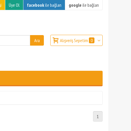
i
Üye Ol
facebook
ile bağlan
google
ile bağlan
Alışveriş Sepetim
0
1