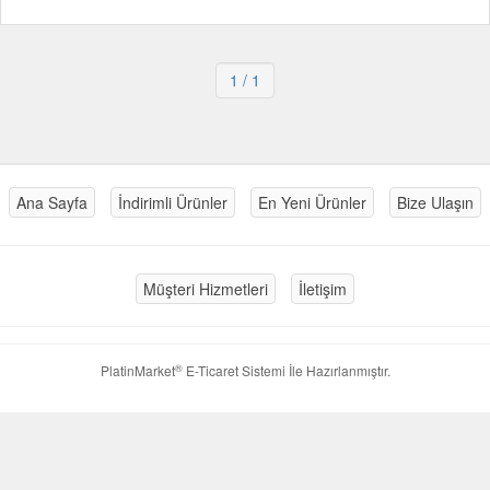
1
/ 1
Ana Sayfa
İndirimli Ürünler
En Yeni Ürünler
Bize Ulaşın
Müşteri Hizmetleri
İletişim
®
PlatinMarket
E-Ticaret Sistemi
İle Hazırlanmıştır.