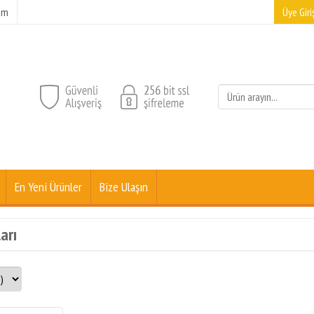
şim
Üye Giriş
En Yeni Ürünler
Bize Ulaşın
arı