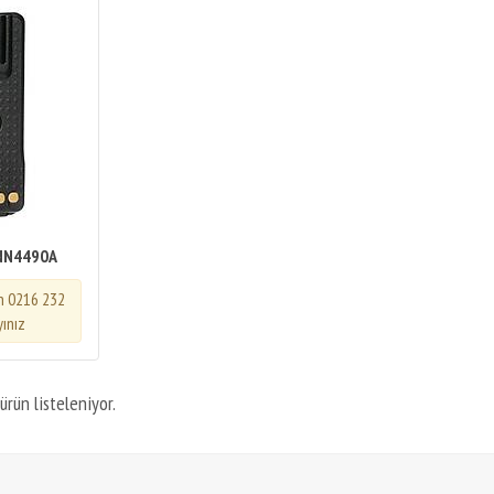
NN4490A
in 0216 232
yınız
ürün listeleniyor.