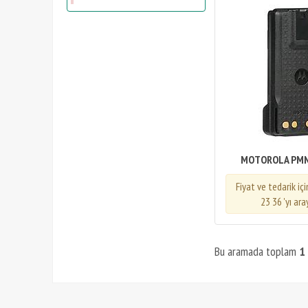
MOTOROLA PM
Fiyat ve tedarik iç
23 36 'yı ara
Bu aramada toplam
1