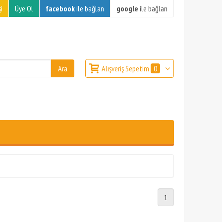
i
Üye Ol
facebook
ile bağlan
google
ile bağlan
Alışveriş Sepetim
0
1