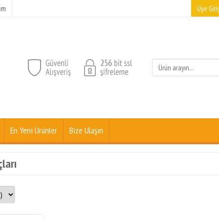
şim
Üye Giriş
En Yeni Ürünler
Bize Ulaşın
ları