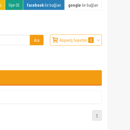
i
Üye Ol
facebook
ile bağlan
google
ile bağlan
Alışveriş Sepetim
0
1