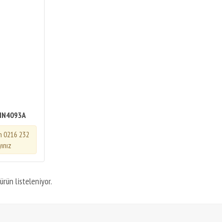
NN4093A
in 0216 232
yınız
ürün listeleniyor.