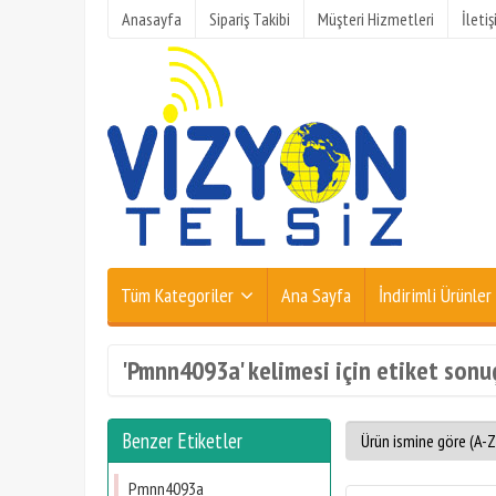
Anasayfa
Sipariş Takibi
Müşteri Hizmetleri
İleti
Tüm Kategoriler
Ana Sayfa
İndirimli Ürünler
'Pmnn4093a' kelimesi için etiket sonuç
Benzer Etiketler
Pmnn4093a