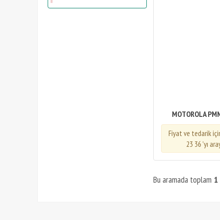
MOTOROLA PM
Fiyat ve tedarik iç
23 36 'yı ara
Bu aramada toplam
1