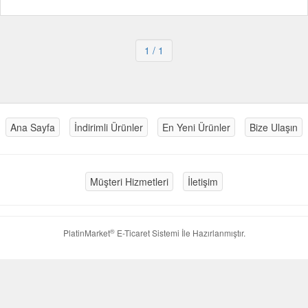
1
/ 1
Ana Sayfa
İndirimli Ürünler
En Yeni Ürünler
Bize Ulaşın
Müşteri Hizmetleri
İletişim
®
PlatinMarket
E-Ticaret Sistemi
İle Hazırlanmıştır.