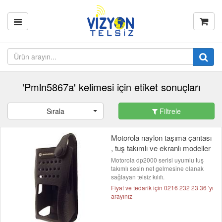
'Pmln5867a' kelimesi için etiket sonuçları
Sırala
Filtrele
Motorola naylon taşıma çantası
, tuş takımlı ve ekranlı modeller
Motorola dp2000 serisi uyumlu tuş
takımlı sesin net gelmesine olanak
sağlayan telsiz kılıfı.
Fiyat ve tedarik için 0216 232 23 36 'yı
arayınız