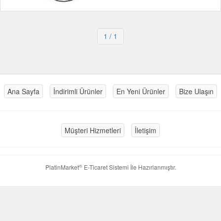
1
/ 1
Ana Sayfa
İndirimli Ürünler
En Yeni Ürünler
Bize Ulaşın
Müşteri Hizmetleri
İletişim
®
PlatinMarket
E-Ticaret Sistemi
İle Hazırlanmıştır.