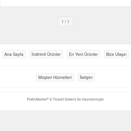
1
/ 1
Ana Sayfa
İndirimli Ürünler
En Yeni Ürünler
Bize Ulaşın
Müşteri Hizmetleri
İletişim
®
PlatinMarket
E-Ticaret Sistemi
İle Hazırlanmıştır.