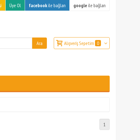
i
Üye Ol
facebook
ile bağlan
google
ile bağlan
Alışveriş Sepetim
0
1