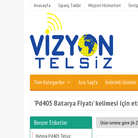
Anasayfa
Sipariş Takibi
Müşteri Hizmetleri
İleti
Tüm Kategoriler
Ana Sayfa
İndirimli Ürünler
'Pd405 Batarya Fiyatı' kelimesi için et
Benzer Etiketler
Hytera Pd405 Telsiz