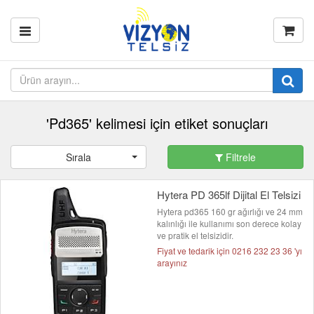
'Pd365' kelimesi için etiket sonuçları
Sırala
Filtrele
Hytera PD 365lf Dijital El Telsizi
Hytera pd365 160 gr ağırlığı ve 24 mm
kalınlığı ile kullanımı son derece kolay
ve pratik el telsizidir.
Fiyat ve tedarik için 0216 232 23 36 'yı
arayınız