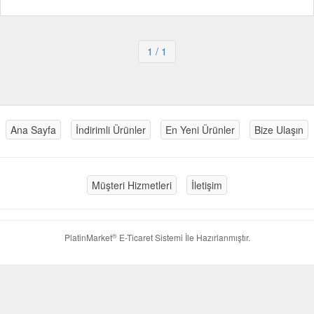
1
/ 1
Ana Sayfa
İndirimli Ürünler
En Yeni Ürünler
Bize Ulaşın
Müşteri Hizmetleri
İletişim
®
PlatinMarket
E-Ticaret Sistemi
İle Hazırlanmıştır.