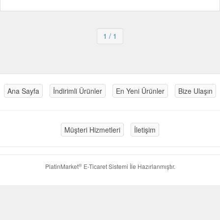
1
/ 1
Ana Sayfa
İndirimli Ürünler
En Yeni Ürünler
Bize Ulaşın
Müşteri Hizmetleri
İletişim
®
PlatinMarket
E-Ticaret Sistemi
İle Hazırlanmıştır.