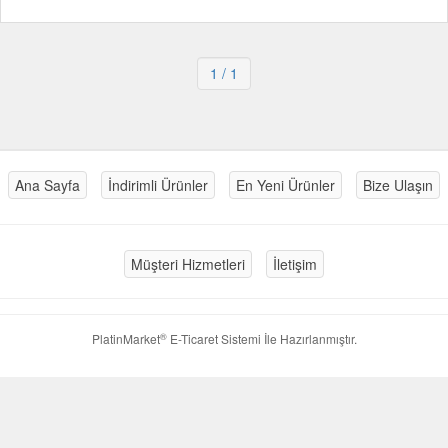
1
/ 1
Ana Sayfa
İndirimli Ürünler
En Yeni Ürünler
Bize Ulaşın
Müşteri Hizmetleri
İletişim
®
PlatinMarket
E-Ticaret Sistemi
İle Hazırlanmıştır.