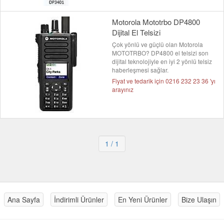
Motorola Mototrbo DP4800
Dijital El Telsizi
Çok yönlü ve güçlü olan Motorola
MOTOTRBO? DP4800 el telsizi son
dijital teknolojiyle en iyi 2 yönlü telsiz
haberleşmesi sağlar.
Fiyat ve tedarik için 0216 232 23 36 'yı
arayınız
1
/ 1
Ana Sayfa
İndirimli Ürünler
En Yeni Ürünler
Bize Ulaşın