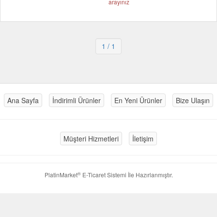
arayınız
1
/ 1
Ana Sayfa
İndirimli Ürünler
En Yeni Ürünler
Bize Ulaşın
Müşteri Hizmetleri
İletişim
®
PlatinMarket
E-Ticaret Sistemi
İle Hazırlanmıştır.